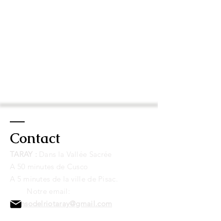
Contact
TARAY :
Dans la Vallée Sacrée
A 50 minutes de Cusco
A 5 minutes de la ville de Pisac.
Notre email:
alonsodelriotaray@gmail.com