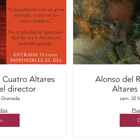
 Cuatro Altares
Alonso del R
el director
Altares
Granada
sam. 22 f
nfos
Plu
ls
D