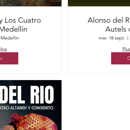
 y Los Cuatro
Alonso del R
 Medellín
Autels
Medellín
mer. 18 sept.
nfos
Plu
ls
D