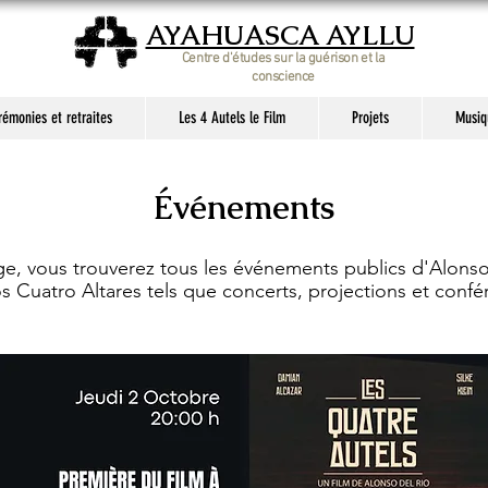
AYAHUASCA AYLLU
Centre d'études sur la guérison et la
conscience
émonies et retraites
Les 4 Autels le Film
Projets
Musiqu
Événements
ge, vous trouverez tous les événements publics d'Alonso
os Cuatro Altares tels que concerts, projections et confé