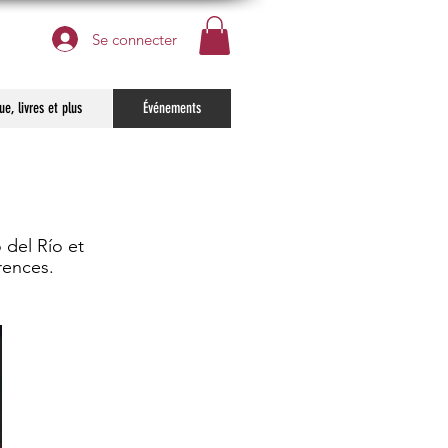
Se connecter
e, livres et plus
Événements
 del Río et
rences.