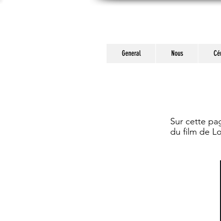
General
Nous
Cér
Sur cette pa
du film de L