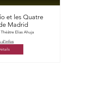
ío et les Quatre
 de Madrid
Théâtre Elías Ahuja
s d'infos
étails