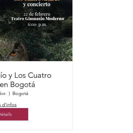
ío y Los Cuatro
 en Bogotá
évr.
Bogotá
s d'infos
étails