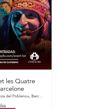
et les Quatre
Barcelone
Casino La Alianza del Poblenou, Barcelone
nfos