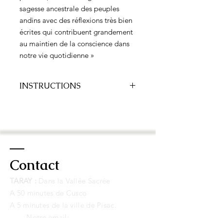
sagesse ancestrale des peuples
andins avec des réflexions très bien
écrites qui contribuent grandement
au maintien de la conscience dans
notre vie quotidienne »
INSTRUCTIONS
Le paiement peut être effectué via
Paypal ou par carte de crédit/débit
connectée à un compte Paypal. Une
fois terminé, vous recevrez
un lien de
téléchargement du livre
par
email
.
Le paiement peut être effectué via
Contact
Paypal ou par carte de crédit/débit
connectée à un compte Paypal. Une
TARAY :
Dans la Vallée Sacrée
fois complété, vous recevrez un lien
A 50 minutes de Cusco
pour télécharger le livre par email.
A 5 minutes de la ville de Pisac.
Notre email: