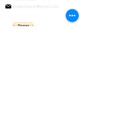
alonsodelriotaray@gmail.com
Si tu le sens, tu peux nous aider à maintenir
vivante notre Zone Protégée Amazonienne.