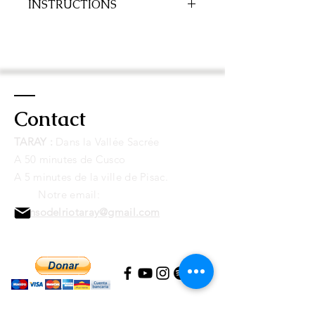
INSTRUCTIONS
Le paiement peut être effectué via
Paypal ou par carte de crédit/débit
connectée à un compte Paypal. Une
fois terminé, vous recevrez
un lien de
téléchargement du disque
par
e-mail
.
Contact
Le paiement peut être effectué via
Paypal ou par carte de crédit/débit
TARAY :
Dans la Vallée Sacrée
connectée à un compte Paypal. Une
A 50 minutes de Cusco
fois terminé, vous recevrez un lien
A 5 minutes de la ville de Pisac.
pour télécharger l'album par email.
Notre email:
alonsodelriotaray@gmail.com
Si tu le sens, tu peux nous aider à maintenir