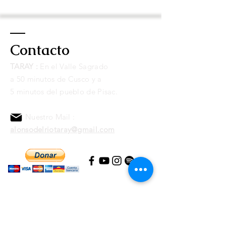
conectada a una cuenta Paypal. Una
vez ultimado, recibirás
por
mail
un link
de descarga del disco.
Contacto
The payment can be made through
Paypal or credit/debit card
TARAY :
En el Valle Sagrado
connected to a Paypal account. Once
a 50 minutos de Cusco y a
completed, you will receive a link to
5 minutos del pueblo de Pisac.
download the album by email.
Nuestro Mail :
alonsodelriotaray@gmail.com
Si lo sientes, puedes ayudarnos a mantener
viva nuestra
Área de Conservación Amazónica