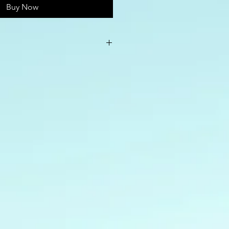
Buy Now
via Paypal or credit/debit card
al account. Once completed, you
d link for the book
by
email
.
made through Paypal or
nnected to a Paypal account. Once
receive a link to download the book