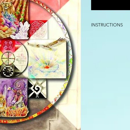
INSTRUCTIONS
Payment can be made 
connected to a Payp
will receive
a downloa
The payment can be 
credit/debit card co
completed, you will 
by email.