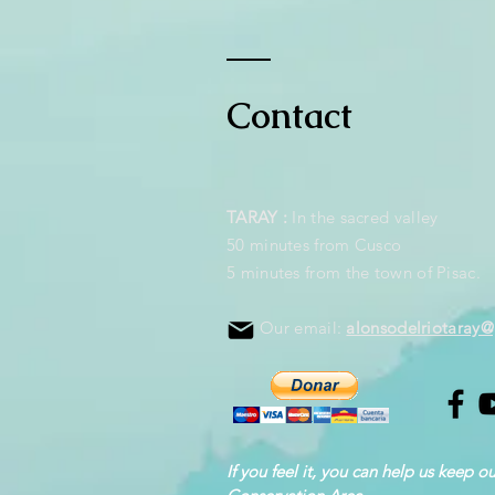
Contact
TARAY :
I
n the sacred valley
50 minutes from Cusco
5 minutes from the town of Pisac.
Our email:
alonsodelriotaray
If you feel it, you can help us keep o