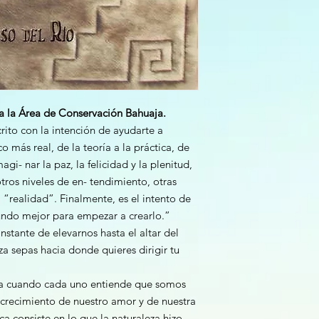
a la Área de Conservación Bahuaja.
crito con la intención de ayudarte a
o más real, de la teoría a la práctica, de
agi- nar la paz, la felicidad y la plenitud,
otros niveles de en- tendimiento, otras
a “realidad”. Finalmente, es el intento de
undo mejor para empezar a crearlo.”
nstante de elevarnos hasta el altar del
a sepas hacia donde quieres dirigir tu
za cuando cada uno entiende que somos
l crecimiento de nuestro amor y de nuestra
a consiste en lo que la naturaleza hizo